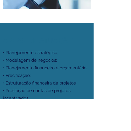
ÁREAS DE ATUAÇÃO
• Planejamento estratégico;
• Modelagem de negócios;
• Planejamento financeiro e orçamentário;
• Precificação;
• Estruturação financeira de projetos;
• Prestação de contas de projetos
incentivados;
• Desenho de processos;
• Gestão de pessoas;
• Treinamento e desenvolvimento;
• Mentoria de negócios.